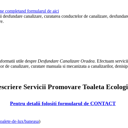
ne completand formularul de aici
cii desfundare canalizare, curatarea conductelor de canalizare, desfunda
re.
nformatii utile despre
Desfundare Canalizare Oradea
. Efectuam servicii
or de canalizare, curatare manuala si mecanizata a canalizarilor, denisi
scriere Servicii Promovare Toaleta Ecolog
Pentru detalii folositi formularul de CONTACT
toalete-de-lux/baneasa
)