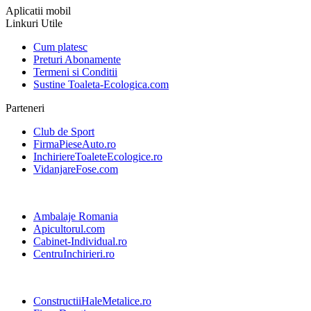
Aplicatii mobil
Linkuri Utile
Cum platesc
Preturi Abonamente
Termeni si Conditii
Sustine Toaleta-Ecologica.com
Parteneri
Club de Sport
FirmaPieseAuto.ro
InchiriereToaleteEcologice.ro
VidanjareFose.com
Ambalaje Romania
Apicultorul.com
Cabinet-Individual.ro
CentruInchirieri.ro
ConstructiiHaleMetalice.ro