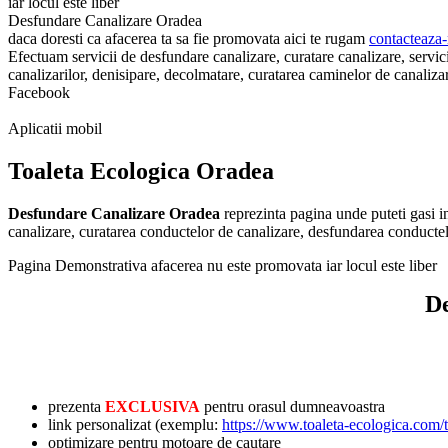
iar locul este liber
Desfundare Canalizare Oradea
daca doresti ca afacerea ta sa fie promovata aici te rugam
contacteaza-
Efectuam servicii de desfundare canalizare, curatare canalizare, servi
canalizarilor, denisipare, decolmatare, curatarea caminelor de canaliza
Facebook
Aplicatii mobil
Toaleta Ecologica Oradea
Desfundare Canalizare Oradea
reprezinta pagina unde puteti gasi i
canalizare, curatarea conductelor de canalizare, desfundarea conductel
Pagina Demonstrativa afacerea nu este promovata iar locul este liber
De
prezenta
EXCLUSIVA
pentru orasul dumneavoastra
link personalizat (exemplu:
https://www.toaleta-ecologica.com/
optimizare pentru motoare de cautare