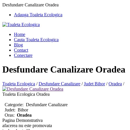
Desfundare Canalizare Oradea
Adauga Toaleta Ecologica
Home
Cauta Toaleta Ecologica
Blog
Contact
Conectare
Desfundare Canalizare Oradea
Toaleta Ecologica
/
Desfundare Canalizare
/
Judet Bihor
/
Oradea
/
Toaleta Ecologica Oradea
Categorie:
Desfundare Canalizare
Judet:
Bihor
Oras:
Oradea
Pagina Demonstrativa
afacerea nu este promovata