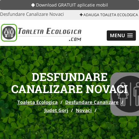
Download GRATUIT aplicatie mobil
Desfundare Canalizare Novaci
ADAUGA TOALETA ECOLOGICA
MENU
DESFUNDARE
CANALIZARE NOVACI
Toaleta Ecologica
/
Desfundare Canalizare
/
Judet Gorj
/
Novaci
/