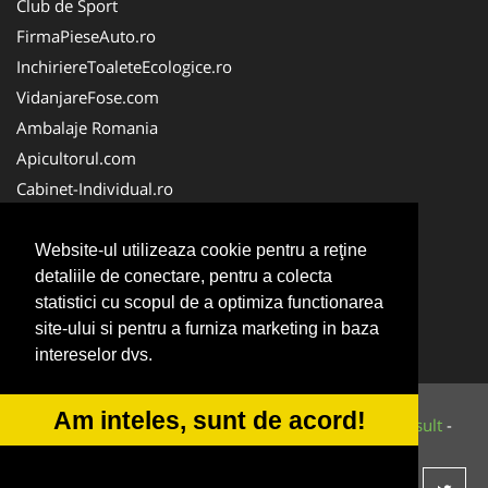
Club de Sport
FirmaPieseAuto.ro
InchiriereToaleteEcologice.ro
VidanjareFose.com
Ambalaje Romania
Apicultorul.com
Cabinet-Individual.ro
CentruInchirieri.ro
ConstructiiHaleMetalice.ro
Website-ul utilizeaza cookie pentru a reţine
detaliile de conectare, pentru a colecta
FirmaDeratizare.ro
statistici cu scopul de a optimiza functionarea
InstructorScoalaAuto.ro
site-ului si pentru a furniza marketing in baza
SalonFrizerieCanina.com
intereselor dvs.
Am inteles, sunt de acord!
© 2014-2026 Powered by
VilonMedia
&
Tokaido Consult
-
ANPC
SOL