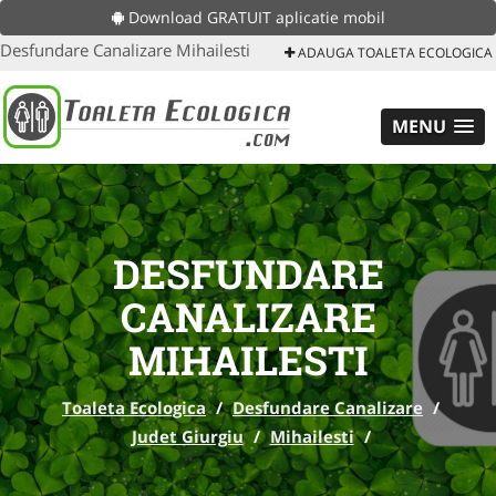
Download GRATUIT aplicatie mobil
Desfundare Canalizare Mihailesti
ADAUGA TOALETA ECOLOGICA
MENU
DESFUNDARE
CANALIZARE
MIHAILESTI
Toaleta Ecologica
/
Desfundare Canalizare
/
Judet Giurgiu
/
Mihailesti
/