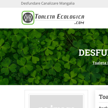
Desfundare Canalizare Mangalia
DESFU
Toaleta 
Toa