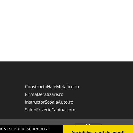
ConstructiiHaleMetalice.ro
FirmaDeratizare.ro
InstructorScoalaAuto.ro
SalonFrizerieCanina.com
rea site-ului si pentru a
Am inteles, sunt de acord!