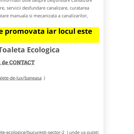
informatii utile despre
Desfundare Canalizare
re, servicii desfundare canalizare, curatarea
tare manuala si mecanizata a canalizarilor,
 promovata iar locul este
Toaleta Ecologica
rul de CONTACT
alete-de-lux/baneasa
)
te-ecologice/bucuresti-sector-2
) unde va puteti