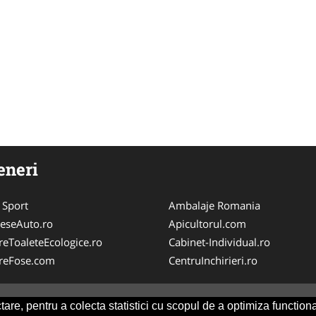
eneri
 Sport
Ambalaje Romania
eseAuto.ro
Apicultorul.com
ereToaleteEcologice.ro
Cabinet-Individual.ro
areFose.com
CentruInchirieri.ro
are, pentru a colecta statistici cu scopul de a optimiza functiona
Consult
-
ANPC
SOL