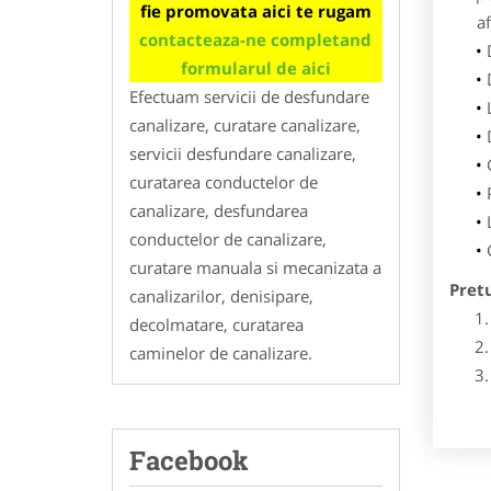
fie promovata aici te rugam
af
contacteaza-ne completand
formularul de aici
Efectuam servicii de desfundare
canalizare, curatare canalizare,
servicii desfundare canalizare,
curatarea conductelor de
canalizare, desfundarea
conductelor de canalizare,
curatare manuala si mecanizata a
Pret
canalizarilor, denisipare,
decolmatare, curatarea
caminelor de canalizare.
Facebook