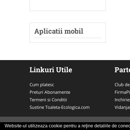
Aplicatii mobil
Linkuri Utile
Part
Cum platesc
Club de
Preturi Abonamente
FirmaPi
Termeni si Conditii
Inchiri
Sustine Toaleta-Ecologica.com
Vidanj
Website-ul utilizeaza cookie pentru a reţine detaliile de conect
© 2014-2026 Powered by
VilonMedia
&
Tokaido 