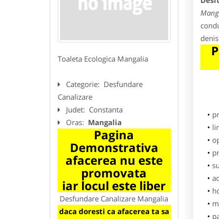
Desf
Mang
condu
denis
P
Toaleta Ecologica Mangalia
Categorie:
Desfundare
Canalizare
Judet:
Constanta
p
Oras:
Mangalia
li
Pagina
o
Demonstrativa
pr
afacerea nu este
su
promovata
ad
iar locul este liber
h
Desfundare Canalizare Mangalia
m
daca doresti ca afacerea ta sa
p