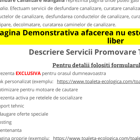
undare Canalizare Mangalia
reprezinta pagina unde puteti gasi 
alia
. Efectuam servicii de desfundare canalizare, curatare canaliza
ctelor de canalizare, desfundarea conductelor de canalizare, cura
ipare, decolmatare, curatarea caminelor de canalizare.
agina Demonstrativa afacerea nu este
liber
Descriere Servicii Promovare 
Pentru detalii folositi formula
rezenta
EXCLUSIVA
pentru orasul dumneavoastra
nk personalizat (exemplu:
https://www.toaleta-ecologica.com/to
ptimizare pentru motoare de cautare
ezenta activa pe retelele de socializare
port tehnic
augare oferte speciale
osting
entenanta
agina proprie (exemplu:
https://www.toaleta-ecologica.com/toale