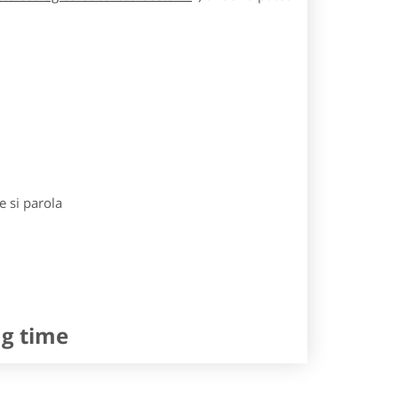
e si parola
ng time