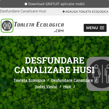
Download GRATUIT aplicatie mobil
Desfundare Canalizare Husi
ADAUGA TOALETA ECOLOGICA
MENU
DESFUNDARE
CANALIZARE HUSI
Toaleta Ecologica
/
Desfundare Canalizare
/
Judet Vaslui
/
Husi
/