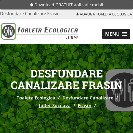
Download GRATUIT aplicatie mobil
Desfundare Canalizare Frasin
ADAUGA TOALETA ECOLOGICA
MENU
DESFUNDARE
CANALIZARE FRASIN
Toaleta Ecologica
/
Desfundare Canalizare
/
Judet Suceava
/
Frasin
/