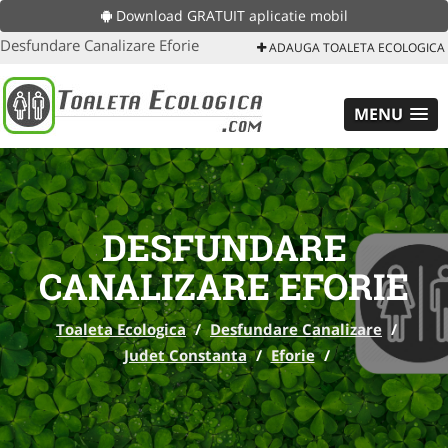
Download GRATUIT aplicatie mobil
Desfundare Canalizare Eforie
ADAUGA TOALETA ECOLOGICA
MENU
DESFUNDARE
CANALIZARE EFORIE
Toaleta Ecologica
/
Desfundare Canalizare
/
Judet Constanta
/
Eforie
/