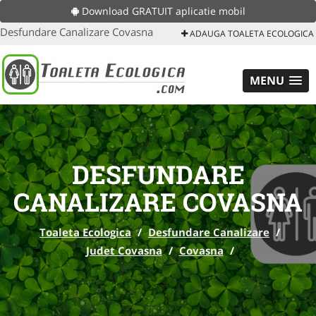
Download GRATUIT aplicatie mobil
Desfundare Canalizare Covasna
ADAUGA TOALETA ECOLOGICA
MENU
DESFUNDARE
CANALIZARE COVASNA
Toaleta Ecologica
/
Desfundare Canalizare
/
Judet Covasna
/
Covasna
/