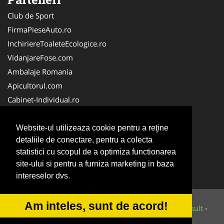
Club de Sport
FirmaPieseAuto.ro
InchiriereToaleteEcologice.ro
VidanjareFose.com
Ambalaje Romania
Apicultorul.com
Cabinet-Individual.ro
CentruInchirieri.ro
ConstructiiHaleMetalice.ro
Website-ul utilizeaza cookie pentru a reţine
detaliile de conectare, pentru a colecta
FirmaDeratizare.ro
statistici cu scopul de a optimiza functionarea
InstructorScoalaAuto.ro
site-ului si pentru a furniza marketing in baza
SalonFrizerieCanina.com
intereselor dvs.
Am inteles, sunt de acord!
© 2014-2026 Powered by
VilonMedia
&
Tokaido Consult
-
ANPC
SOL