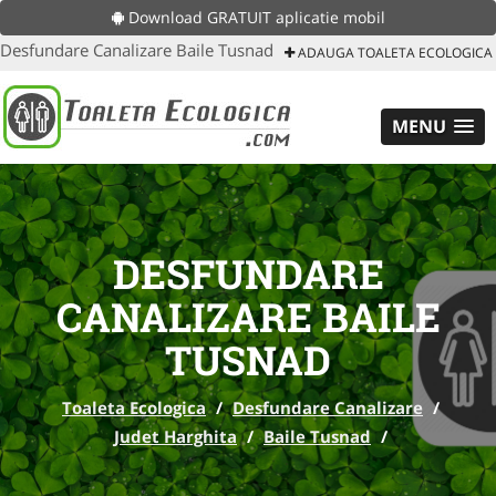
Download GRATUIT aplicatie mobil
Desfundare Canalizare Baile Tusnad
ADAUGA TOALETA ECOLOGICA
MENU
DESFUNDARE
CANALIZARE BAILE
TUSNAD
Toaleta Ecologica
/
Desfundare Canalizare
/
Judet Harghita
/
Baile Tusnad
/