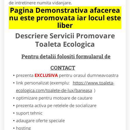
de intretinere numita vidanjare.
Pagina Demonstrativa afacerea
nu este promovata iar locul este
liber
Descriere Servicii Promovare
Toaleta Ecologica
Pentru detalii folositi formularul de
CONTACT
prezenta
EXCLUSIVA
pentru orasul dumneavoastra
link personalizat (exemplu:
https://www.toaleta-
ecologica.com/toalete-de-lux/baneasa
)
optimizare pentru motoare de cautare
prezenta activa pe retelele de socializare
suport tehnic
adaugare oferte speciale
hosting