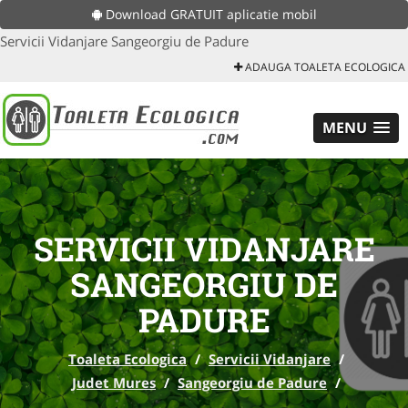
Download GRATUIT aplicatie mobil
Servicii Vidanjare Sangeorgiu de Padure
ADAUGA TOALETA ECOLOGICA
MENU
SERVICII VIDANJARE
SANGEORGIU DE
PADURE
Toaleta Ecologica
/
Servicii Vidanjare
/
Judet Mures
/
Sangeorgiu de Padure
/