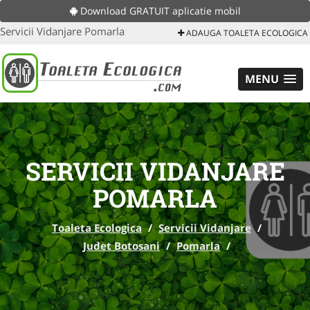
Download GRATUIT aplicatie mobil
Servicii Vidanjare Pomarla
ADAUGA TOALETA ECOLOGICA
MENU
SERVICII VIDANJARE
POMARLA
Toaleta Ecologica
/
Servicii Vidanjare
/
Judet Botosani
/
Pomarla
/