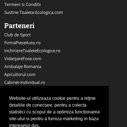
Termeni si Conditii
Sustine Toaleta-Ecologica.com
Parteneri
Club de Sport
FirmaPieseAuto.ro
InchiriereToaleteEcologice.ro
VidanjareFose.com
Ambalaje Romania
Apicultorul.com
Cabinet-Individual.ro
CentruInchirieri.ro
ConstructiiHaleMetalice.ro
Website-ul utilizeaza cookie pentru a reţine
detaliile de conectare, pentru a colecta
FirmaDeratizare.ro
statistici cu scopul de a optimiza functionarea
InstructorScoalaAuto.ro
site-ului si pentru a furniza marketing in baza
SalonFrizerieCanina.com
intereselor dvs.