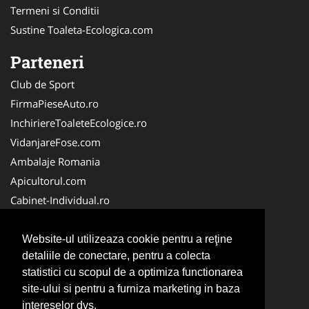
Termeni si Conditii
Sustine Toaleta-Ecologica.com
Parteneri
Club de Sport
FirmaPieseAuto.ro
InchiriereToaleteEcologice.ro
VidanjareFose.com
Ambalaje Romania
Apicultorul.com
Cabinet-Individual.ro
CentruInchirieri.ro
ConstructiiHaleMetalice.ro
Website-ul utilizeaza cookie pentru a reţine
detaliile de conectare, pentru a colecta
FirmaDeratizare.ro
statistici cu scopul de a optimiza functionarea
InstructorScoalaAuto.ro
site-ului si pentru a furniza marketing in baza
SalonFrizerieCanina.com
intereselor dvs.