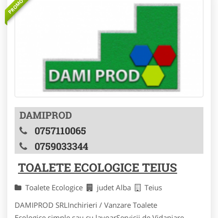
PROMOVAT
DAMIPROD
0757110065
0759033344
TOALETE ECOLOGICE TEIUS
Toalete Ecologice
judet Alba
Teius
DAMIPROD SRLInchirieri / Vanzare Toalete
Ecologice simple sau cu lavoarServicii de Vidanjare -