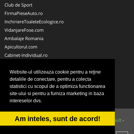
Club de Sport
FirmaPieseAuto.ro
InchiriereToaleteEcologice.ro
VidanjareFose.com
Ambalaje Romania
Apicultorul.com
Cabinet-Individual.ro
CentruInchirieri.ro
ConstructiiHaleMetalice.ro
Website-ul utilizeaza cookie pentru a reţine
detaliile de conectare, pentru a colecta
FirmaDeratizare.ro
statistici cu scopul de a optimiza functionarea
InstructorScoalaAuto.ro
site-ului si pentru a furniza marketing in baza
SalonFrizerieCanina.com
intereselor dvs.
Am inteles, sunt de acord!
© 2014-2026 Powered by
VilonMedia
&
Tokaido Consult
-
ANPC
SOL