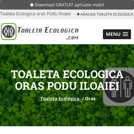
Download GRATUIT aplicatie mobil
Toaleta Ecologica oras Podu Iloaiei
ADAUGA TOALETA ECOLOGICA
MENU
TOALETA ECOLOGICA
ORAS PODU ILOAIEI
Toaleta Ecologica
/
Oras