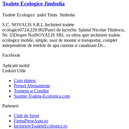
Toalete Ecologice Jimbolia
Toalete Ecologice
judet Timis
Jimbolia
S.C. NOVALIS S.R.L.Inchirieri toalete
ecologice0724.229.902Punct de lucruStr. Splaiul Nicolae Titulescu,
Nr. 33Despre NoiNOVALIS SRL va ofera spre inchiriere toalete
ecologice mobile, simple, usor de montat si transportat, complet
independente de retelele de apa curenta si canalizare.Di...
Facebook
Aplicatii mobil
Linkuri Utile
Cum platesc
Preturi Abonamente
Termeni si Conditii
Sustine Toaleta-Ecologica.com
Parteneri
Club de Sport
FirmaPieseAuto.ro
InchiriereToaleteEcologice.ro