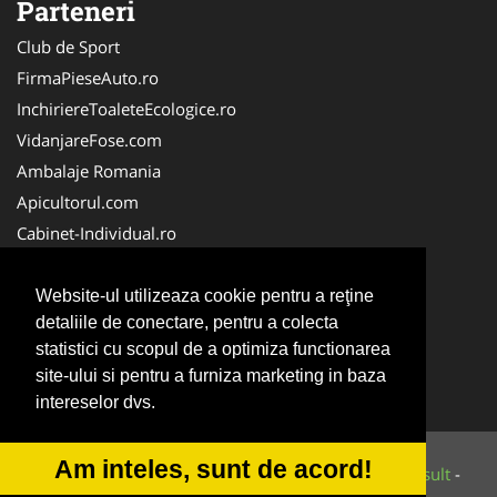
Parteneri
Club de Sport
FirmaPieseAuto.ro
InchiriereToaleteEcologice.ro
VidanjareFose.com
Ambalaje Romania
Apicultorul.com
Cabinet-Individual.ro
CentruInchirieri.ro
ConstructiiHaleMetalice.ro
Website-ul utilizeaza cookie pentru a reţine
detaliile de conectare, pentru a colecta
FirmaDeratizare.ro
statistici cu scopul de a optimiza functionarea
InstructorScoalaAuto.ro
site-ului si pentru a furniza marketing in baza
SalonFrizerieCanina.com
intereselor dvs.
Am inteles, sunt de acord!
© 2014-2026 Powered by
VilonMedia
&
Tokaido Consult
-