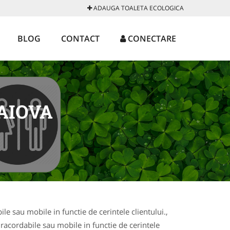
ADAUGA TOALETA ECOLOGICA
BLOG
CONTACT
CONECTARE
AIOVA
le sau mobile in functie de cerintele clientului.,
, racordabile sau mobile in functie de cerintele