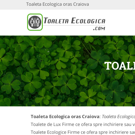
Toaleta Ecologica oras Craiova
TOAL
Toaleta Ecologica oras Craiova
:
Toaleta Ecologic
Toalete de Lux Firme ce ofera spre inchiriere sau va
Toalete Ecologice Firme ce ofera spre inchiriere sau