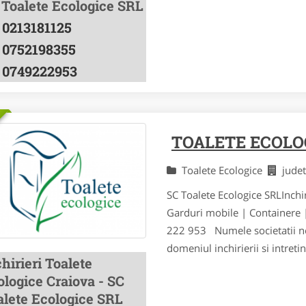
 Toalete Ecologice SRL
0213181125
0752198355
0749222953
TOALETE ECOLO
Toalete Ecologice
jude
SC Toalete Ecologice SRLInchir
Garduri mobile | Containere
222 953 Numele societatii no
domeniul inchirierii si intretin
hirieri Toalete
ologice Craiova - SC
alete Ecologice SRL