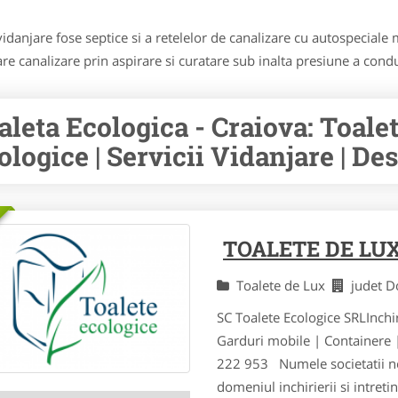
vidanjare fose septice si a retelelor de canalizare cu autospeciale
e canalizare prin aspirare si curatare sub inalta presiune a condu
aleta Ecologica - Craiova: Toalet
ologice | Servicii Vidanjare | De
TOALETE DE LU
Toalete de Lux
judet D
SC Toalete Ecologice SRLInchir
Garduri mobile | Containere
222 953 Numele societatii no
domeniul inchirierii si intretin