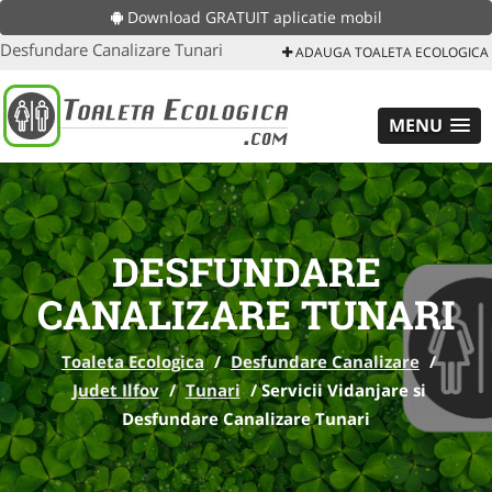
Download GRATUIT aplicatie mobil
Desfundare Canalizare Tunari
ADAUGA TOALETA ECOLOGICA
MENU
DESFUNDARE
CANALIZARE TUNARI
Toaleta Ecologica
/
Desfundare Canalizare
/
Judet Ilfov
/
Tunari
/
Servicii Vidanjare si
Desfundare Canalizare Tunari