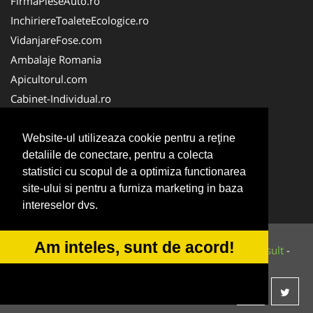
FirmaPieseAuto.ro
InchiriereToaleteEcologice.ro
VidanjareFose.com
Ambalaje Romania
Apicultorul.com
Cabinet-Individual.ro
CentruInchirieri.ro
ConstructiiHaleMetalice.ro
Website-ul utilizeaza cookie pentru a reţine
detaliile de conectare, pentru a colecta
FirmaDeratizare.ro
statistici cu scopul de a optimiza functionarea
InstructorScoalaAuto.ro
site-ului si pentru a furniza marketing in baza
SalonFrizerieCanina.com
intereselor dvs.
Am inteles, sunt de acord!
© 2014-2026 Powered by
VilonMedia
&
Tokaido Consult
-
ANPC
SOL