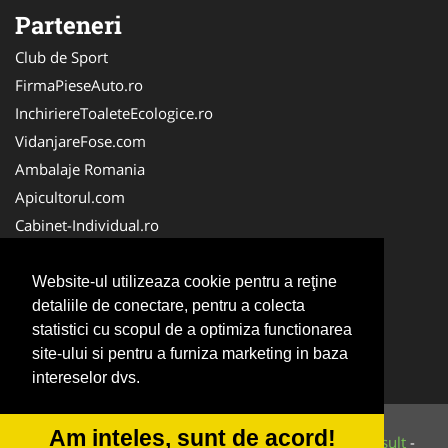
Parteneri
Club de Sport
FirmaPieseAuto.ro
InchiriereToaleteEcologice.ro
VidanjareFose.com
Ambalaje Romania
Apicultorul.com
Cabinet-Individual.ro
CentruInchirieri.ro
ConstructiiHaleMetalice.ro
Website-ul utilizeaza cookie pentru a reţine
detaliile de conectare, pentru a colecta
FirmaDeratizare.ro
statistici cu scopul de a optimiza functionarea
InstructorScoalaAuto.ro
site-ului si pentru a furniza marketing in baza
SalonFrizerieCanina.com
intereselor dvs.
Am inteles, sunt de acord!
© 2014-2026 Powered by
VilonMedia
&
Tokaido Consult
-