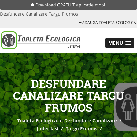
Download GRATUIT aplicatie mobil
Desfundare Canalizare Targu Frumos
ADAUGA TOALETA ECOLOGICA
MENU
DESFUNDARE
CANALIZARE TARGU
FRUMOS
Toaleta Ecologica
/
Desfundare Canalizare
/
Judet Iasi
/
Targu Frumos
/